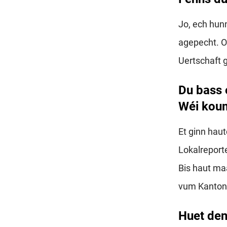
Jo, ech hun
agepecht. Oc
Uertschaft 
Du bass 
Wéi kou
Et ginn hau
Lokalreport
Bis haut ma
vum Kanton
Huet den