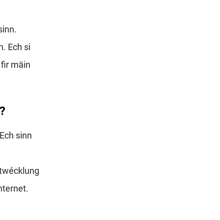
sinn.
. Ech si
fir mäin
?
 Ech sinn
ntwécklung
nternet.