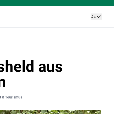
DE
sheld aus
n
it & Tourismus