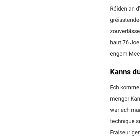
Réiden an d
gréisstende
zouverlässe
haut 76 Joe
engem Meed
Kanns du
Ech kommen 
menger Kand
war ech mam
technique s
Fraiseur ge