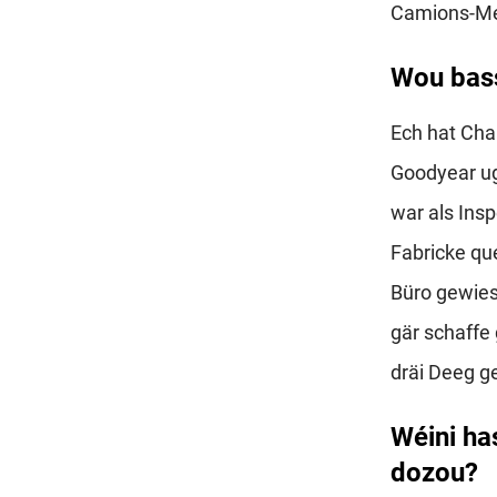
Camions-Mec
Wou bass
Ech hat Cha
Goodyear ug
war als Insp
Fabricke qu
Büro gewies
gär schaff
dräi Deeg ge
Wéini ha
dozou?