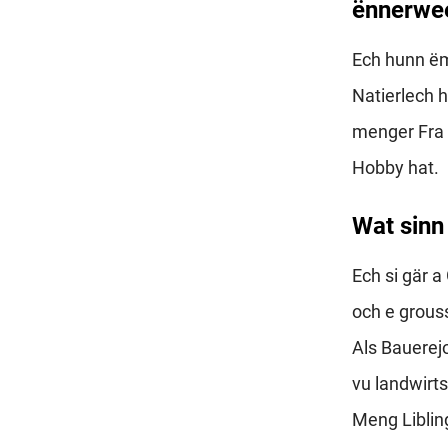
ënnerwe
Ech hunn ëm
Natierlech 
menger Fra 
Hobby hat.
Wat sinn
Ech si gär 
och e grou
Als Bauerej
vu landwirt
Meng Liblin