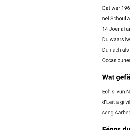
Dat war 196
nei Schoul a
14 Joer al a
Du waars iw
Du nach als 
Occasioune
Wat gefä
Ech si vun 
d’Leit a gi v
seng Aarbec
Fënns d