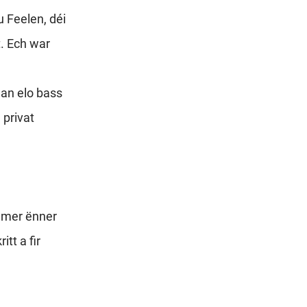
 Feelen, déi
t. Ech war
an elo bass
 privat
mmer ënner
itt a fir