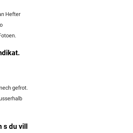
an Hefter
no
Fotoen.
ndikat.
ech gefrot.
ausserhalb
s du vill