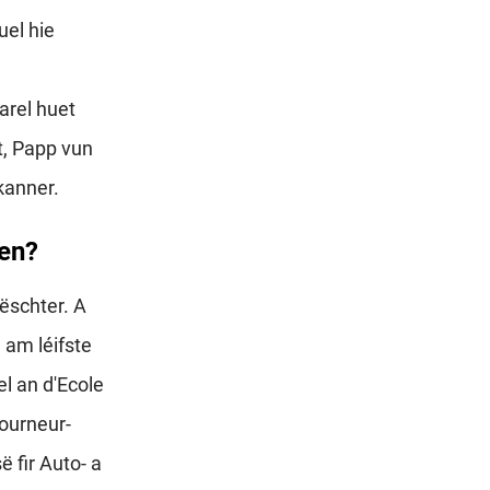
el hie
rel huet
t, Papp vun
kanner.
len?
ëschter. A
am léifste
l an d'Ecole
Tourneur-
 fir Auto- a