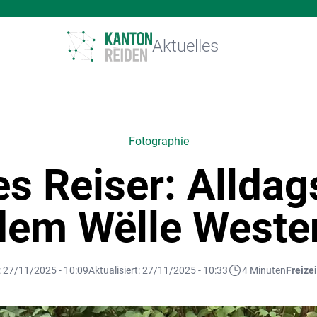
Aktuelles
Fotographie
es Reiser: Alldag
dem Wëlle Weste
t: 27/11/2025 - 10:09
Aktualisiert: 27/11/2025 - 10:33
4 Minuten
Freize