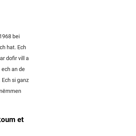
1968 bei
ch hat. Ech
 dofir vill a
 ech an de
 Ech si ganz
h nëmmen
koum et