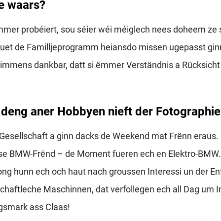
e waars?
mer probéiert, sou séier wéi méiglech nees doheem ze 
huet de Familljeprogramm heiansdo missen ugepasst ginn
immens dankbar, datt si ëmmer Verständnis a Rücksicht 
 deng aner Hobbyen nieft der Fotographie
a Gesellschaft a ginn dacks de Weekend mat Frënn eraus.
sse BMW-Frënd – de Moment fueren ech en Elektro-BMW.
ong hunn ech och haut nach groussen Interessi un der E
schaftleche Maschinnen, dat verfollegen ech all Dag um I
gsmark ass Claas!