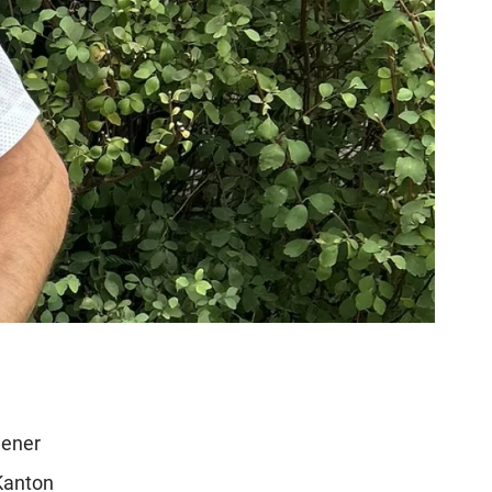
dener
 Kanton