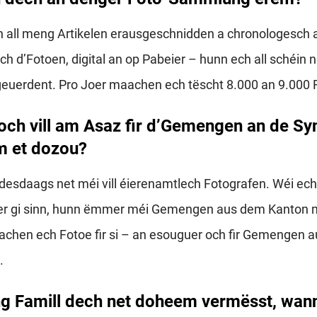
n all meng Artikelen erausgeschnidden a chronologesch 
h d’Fotoen, digital an op Pabeier – hunn ech all schéin 
geuerdent. Pro Joer maachen ech tëscht 8.000 an 9.000 
och vill am Asaz fir d’Gemengen an de Sy
m et dozou?
tdesdaags net méi vill éierenamtlech Fotografen. Wéi ech
er gi sinn, hunn ëmmer méi Gemengen aus dem Kanton m
achen ech Fotoe fir si – an esouguer och fir Gemengen 
.
g Famill dech net doheem vermësst, wann 