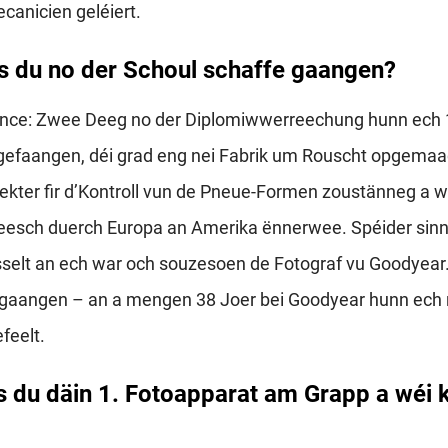
anicien geléiert.
 du no der Schoul schaffe gaangen?
nce: Zwee Deeg no der Diplomiwwerreechung hunn ech 
efaangen, déi grad eng nei Fabrik um Rouscht opgemaa
ekter fir d’Kontroll vun de Pneue-Formen zoustänneg a war
eesch duerch Europa an Amerika ënnerwee. Spéider sinn
selt an ech war och souzesoen de Fotograf vu Goodyear.
e gaangen – an a mengen 38 Joer bei Goodyear hunn ec
feelt.
s du däin 1. Fotoapparat am Grapp a wéi 