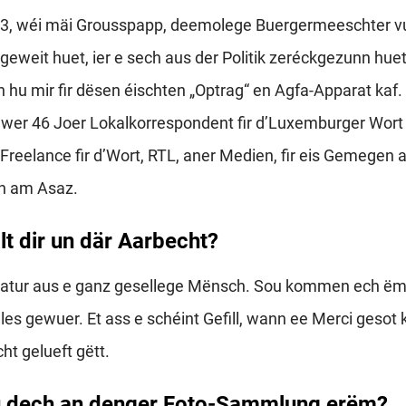
3, wéi mäi Grousspapp, deemolege Buergermeeschter vu
geweit huet, ier e sech aus der Politik zeréckgezunn hue
n hu mir fir dësen éischten „Optrag“ en Agfa-Apparat kaf.
wer 46 Joer Lokalkorrespondent fir d’Luxemburger Wort 
Freelance fir d’Wort, RTL, aner Medien, fir eis Gemegen a
n am Asaz.
lt dir un där Aarbecht?
Natur aus e ganz gesellege Mënsch. Sou kommen ech ë
illes gewuer. Et ass e schéint Gefill, wann ee Merci gesot kr
ht gelueft gëtt.
u dech an denger Foto-Sammlung erëm?