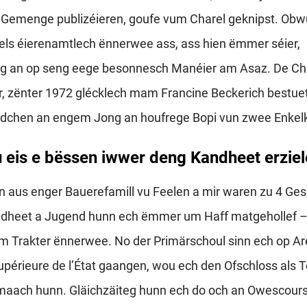
’Gemenge publizéieren, goufe vum Charel geknipst. Obwu
els éierenamtlech ënnerwee ass, ass hien ëmmer séier,
g an op seng eege besonnesch Manéier am Asaz. De Cha
r, zënter 1972 glécklech mam Francine Beckerich bestue
chen an engem Jong an houfrege Bopi vun zwee Enkel
 eis e bëssen iwwer deng Kandheet erzie
aus enger Bauerefamill vu Feelen a mir waren zu 4 Ges
heet a Jugend hunn ech ëmmer um Haff matgehollef – 
 Trakter ënnerwee. No der Primärschoul sinn ech op Are
upérieure de l’État gaangen, wou ech den Ofschloss als 
maach hunn. Gläichzäiteg hunn ech do och an Owescoursë