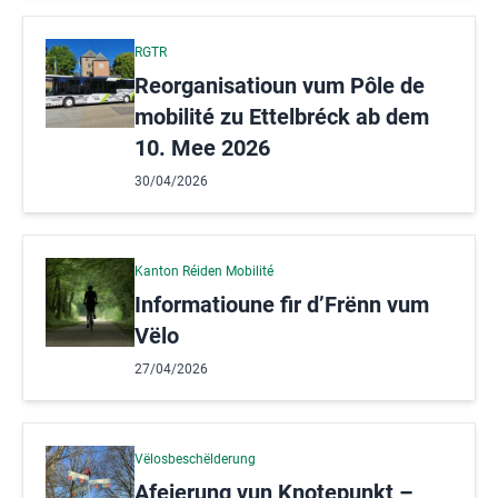
RGTR
Reorganisatioun vum Pôle de
mobilité zu Ettelbréck ab dem
10. Mee 2026
30/04/2026
Kanton Réiden Mobilité
Informatioune fir d’Frënn vum
Vëlo
27/04/2026
Vëlosbeschëlderung
Afeierung vun Knotepunkt –