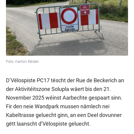
Foto: Kanton Réiden
D’Vëlospiste PC17 tëscht der Rue de Beckerich an
der Aktivitéitszone Solupla wäert bis den 21.
November 2025 wéinst Aarbechte gespaart sinn.
Fir den neie Wandpark mussen nämlech nei
Kabeltrasse geluecht ginn, an een Deel dovunner
gëtt laanscht d’Vëlospiste geluecht.