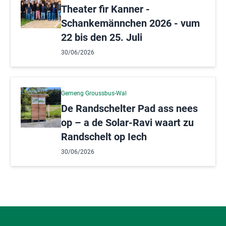
Theater fir Kanner -
Schankemännchen 2026 - vum
22 bis den 25. Juli
30/06/2026
Gemeng Groussbus-Wal
De Randschelter Pad ass nees
op – a de Solar-Ravi waart zu
Randschelt op Iech
30/06/2026