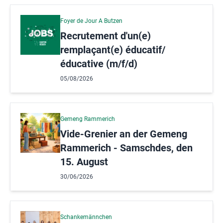
Foyer de Jour A Butzen
Recrutement d'un(e)
remplaçant(e) éducatif/
éducative (m/f/d)
05/08/2026
Gemeng Rammerich
Vide-Grenier an der Gemeng
Rammerich - Samschdes, den
15. August
30/06/2026
Schankemännchen