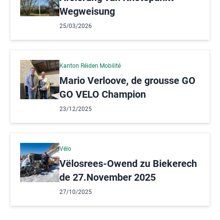
Wegweisung
25/03/2026
Kanton Réiden Mobilité
Mario Verloove, de grousse GO
GO VELO Champion
23/12/2025
Vëlo
Vëlosrees-Owend zu Biekerech
de 27.November 2025
27/10/2025