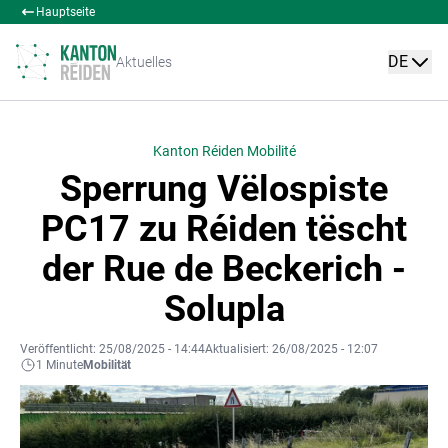
Hauptseite
DE
Aktuelles
Kanton Réiden Mobilité
Sperrung Vëlospiste
PC17 zu Réiden tëscht
der Rue de Beckerich -
Solupla
Veröffentlicht: 25/08/2025 - 14:44
Aktualisiert: 26/08/2025 - 12:07
1 Minute
Mobilität