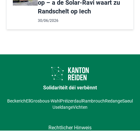
op – a de Solar-Ravi waart zu
Randschelt op Iech
30/06/2026
Solidaritéit déi verbënnt
Beckerich
Ell
Grosbous-Wahl
Préizerdaul
Rambrouch
Redange
Saeul
Useldange
Vichten
Rechtlicher Hinweis