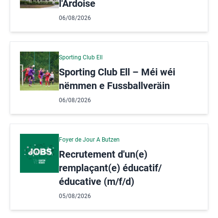
l'Ardoise
06/08/2026
Sporting Club Ell
Sporting Club Ell – Méi wéi
nëmmen e Fussballveräin
06/08/2026
Foyer de Jour A Butzen
Recrutement d'un(e)
remplaçant(e) éducatif/
éducative (m/f/d)
05/08/2026