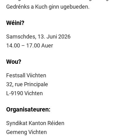
Gedrénks a Kuch ginn ugebueden.
Wéini?
Samschdes, 13. Juni 2026
14.00 – 17.00 Auer
Wou?
Festsall Viichten
32, rue Principale
L-9190 Vichten
Organisateuren:
Syndikat Kanton Réiden
Gemeng Vichten