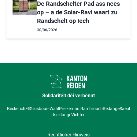
De Randschelter Pad ass nees
op – a de Solar-Ravi waart zu
Randschelt op Iech
30/06/2026
Solidaritéit déi verbënnt
Beckerich
Ell
Grosbous-Wahl
Préizerdaul
Rambrouch
Redange
Saeul
Useldange
Vichten
Rechtlicher Hinweis