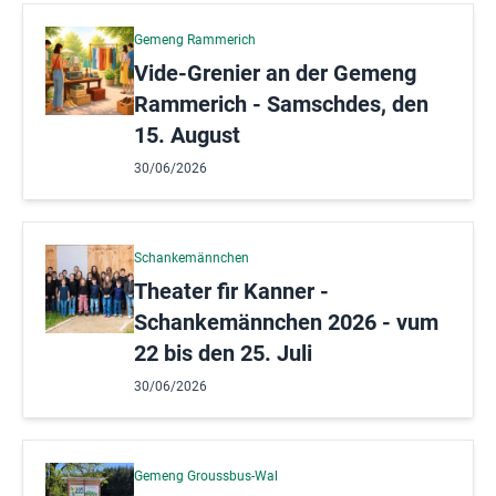
Gemeng Rammerich
Vide-Grenier an der Gemeng
Rammerich - Samschdes, den
15. August
30/06/2026
Schankemännchen
Theater fir Kanner -
Schankemännchen 2026 - vum
22 bis den 25. Juli
30/06/2026
Gemeng Groussbus-Wal