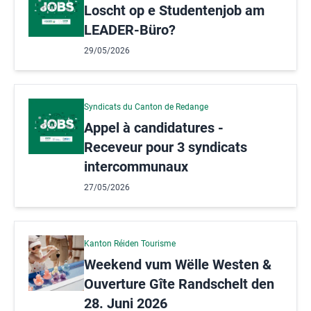
Loscht op e Studentenjob am
LEADER-Büro?
29/05/2026
Syndicats du Canton de Redange
Appel à candidatures -
Receveur pour 3 syndicats
intercommunaux
27/05/2026
Kanton Réiden Tourisme
Weekend vum Wëlle Westen &
Ouverture Gîte Randschelt den
28. Juni 2026