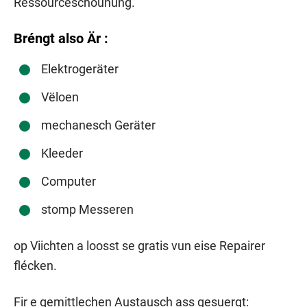
Ressourcëschounung.
Bréngt also Är :
Elektrogeräter
Vëloen
mechanesch Geräter
Kleeder
Computer
stomp Messeren
op Viichten a loosst se gratis vun eise Repairer
flécken.
Fir e gemittlechen Austausch ass gesuergt: