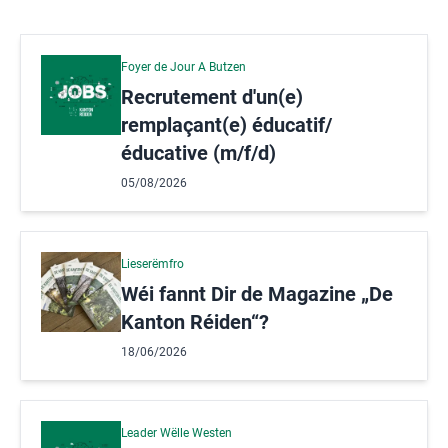
Foyer de Jour A Butzen
Recrutement d'un(e)
remplaçant(e) éducatif/
éducative (m/f/d)
05/08/2026
Lieserëmfro
Wéi fannt Dir de Magazine „De
Kanton Réiden“?
18/06/2026
Leader Wëlle Westen