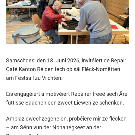
Samschdes, den 13. Juni 2026, invitéiert de Repair
Café Kanton Réiden Iech op säi Fléck-Nomëtten
am Festsall zu Viichten.
Eis engagéiert a motivéiert Repairer freeë sech Äre
futtisse Saachen een zweet Liewen ze schenken.
Amplaz ewechzegeheien, probéiere mir ze flécken
– am Sënn vun der Nohaltegkeet an der