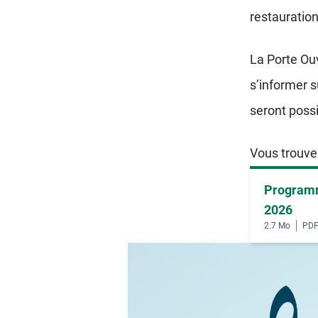
restauration
La Porte Ouv
s’informer s
seront possi
Vous trouve
Programm
2026
2.7 Mo
PD