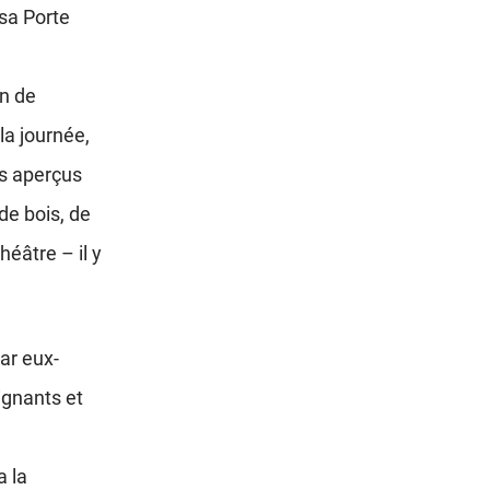
sa Porte
on de
la journée,
es aperçus
de bois, de
héâtre – il y
ar eux-
ignants et
a la