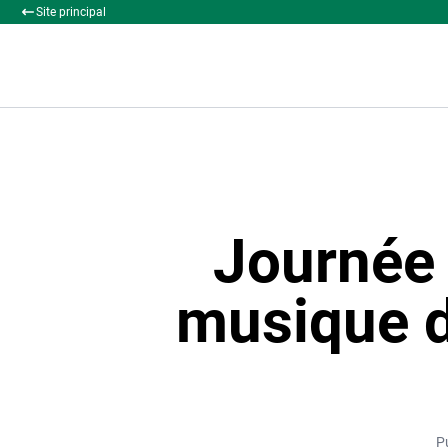
Site principal
Journée 
musique d
P