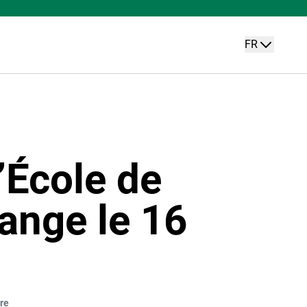
FR
’École de
ange le 16
re