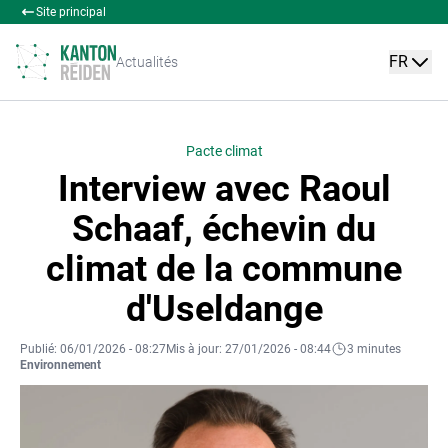
Site principal
FR
Actualités
Pacte climat
Interview avec Raoul
Schaaf, échevin du
climat de la commune
d'Useldange
Publié: 06/01/2026 - 08:27
Mis à jour: 27/01/2026 - 08:44
3 minutes
Environnement