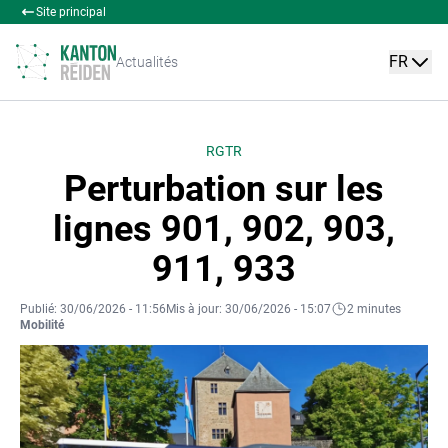
Site principal
FR
Actualités
RGTR
Perturbation sur les
lignes 901, 902, 903,
911, 933
Publié: 30/06/2026 - 11:56
Mis à jour: 30/06/2026 - 15:07
2 minutes
Mobilité