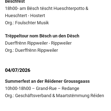
Bëschfest
18h00- am Bësch tëscht Hueschterpotto &
Hueschtert - Hostert
Org.: Foulschter Musik
Trëppeltour nom Bësch un den Dësch
Duerffrënn Rippweiler - Rippweiler
Org.: Duerffrënn Rippweiler
04/07/2026
Summerfest an der Réidener Groussgaass
10h00-18h00 – Grand-Rue – Redange
Org.: Geschäftsverband & Maartstëmmung Réiden