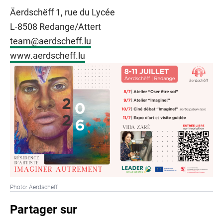
Äerdschëff 1, rue du Lycée
L-8508 Redange/Attert
team@aerdscheff.lu
www.aerdscheff.lu
Photo: Äerdschëff
Partager sur