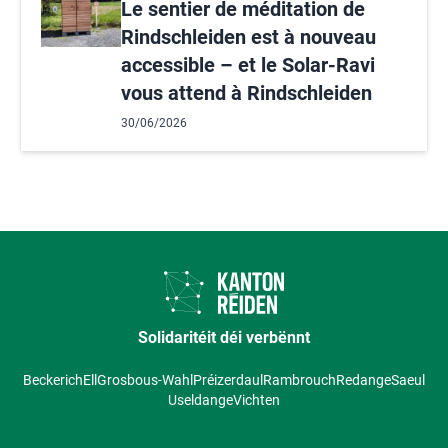
Le sentier de méditation de
Rindschleiden est à nouveau
accessible – et le Solar-Ravi
vous attend à Rindschleiden
30/06/2026
Solidaritéit déi verbënnt
Beckerich
Ell
Grosbous-Wahl
Préizerdaul
Rambrouch
Redange
Saeul
Useldange
Vichten