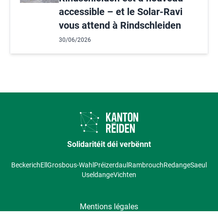
accessible – et le Solar-Ravi
vous attend à Rindschleiden
30/06/2026
Solidaritéit déi verbënnt
Beckerich
Ell
Grosbous-Wahl
Préizerdaul
Rambrouch
Redange
Saeul
Useldange
Vichten
Mentions légales