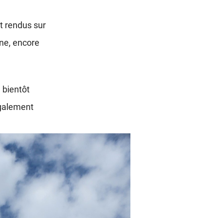
t rendus sur
nne, encore
 bientôt
 également