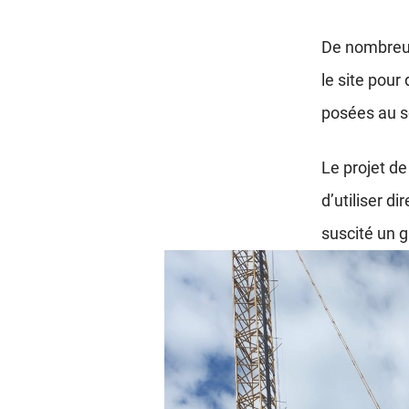
De nombreux 
le site pour
posées au s
Le projet d
d’utiliser d
suscité un g