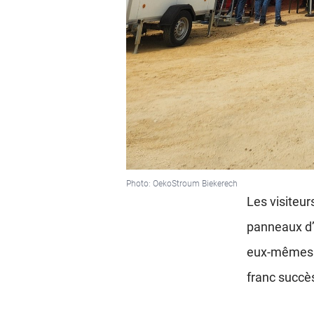
Photo: OekoStroum Biekerech
Les visiteu
panneaux d’i
eux-mêmes u
franc succès