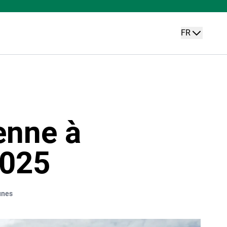
FR
ienne à
2025
nes